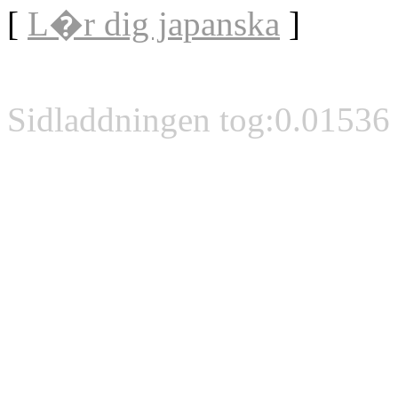
[
L�r dig japanska
]
Sidladdningen tog:0.01536 