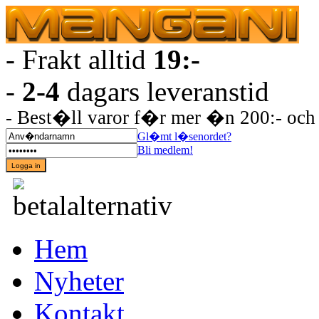
- Frakt alltid
19:-
-
2-4
dagars leveranstid
- Best�ll varor f�r mer �n 200:- oc
Gl�mt l�senordet?
Bli medlem!
Hem
Nyheter
Kontakt