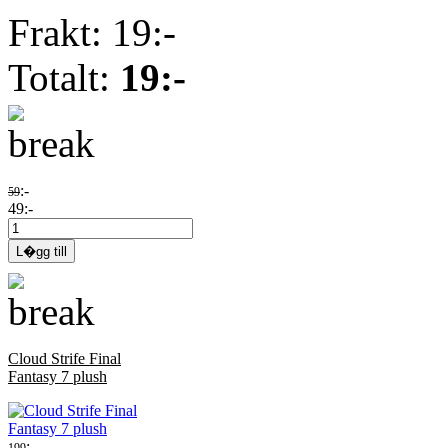
Frakt: 19:-
Totalt:
19:-
:-
59
49:-
Cloud Strife Final
Fantasy 7 plush
:-
199