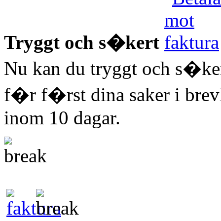
Tryggt och s�kert
Nu kan du tryggt och s�ker
f�r f�rst dina saker i bre
inom 10 dagar.