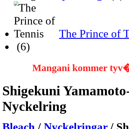
The Prince of 
(6)
Mangani kommer tyv�rr
Shigekuni Yamamoto
Nyckelring
Bleach
/
Nyckelringar
/ S